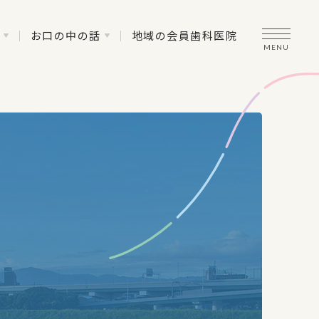
元
お口の中の話
地域の会員歯科医院
希
MENU
者
う
た
体
操
ペ
ー
ジ
追
加
の
お
知
ら
せ