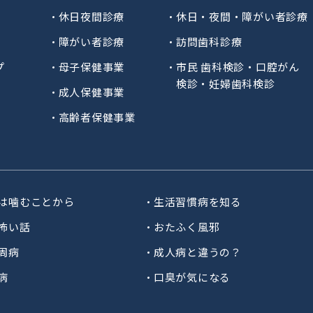
休日夜間診療
休日・夜間・障がい者診療
障がい者診療
訪問歯科診療
プ
母子保健事業
市民 歯科検診・口腔がん
検診・妊婦歯科検診
成人保健事業
高齢者保健事業
は噛むことから
生活習慣病を知る
怖い話
おたふく風邪
周病
成人病と違うの？
病
口臭が気になる