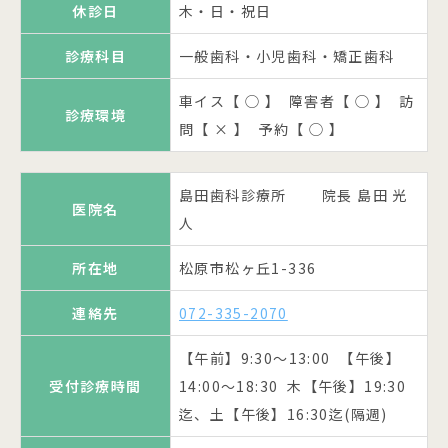
連絡先
072-335-6644
休診日
休診日
木・日・祝日
水・日・祝日
診療科目
一般歯科・小児歯科
車イス【 ◯ 】 障害者【 ◯ 】 訪
【午前】10:00～13:00 【午後】
診療科目
診療科目
一般歯科・小児歯科・矯正歯科
一般歯科
診療環境
受付診療時間
車イス【 ◯ 】 障害者【 ◯ 】 訪
問【 × 】 予約【 ◯ 】
14:30～18:30 木・土午前のみ
診療環境
車イス【 ◯ 】 障害者【 ◯ 】 訪
車イス【 ◯ 】 障害者【 ◯ 】 訪
問【 × 】 予約【 ◯ 】
診療環境
診療環境
休診日
日・祝日
問【 × 】 予約【 ◯ 】
問【 ◯ 】 予約【 ◯ 】
下野歯科医院 院長 下野 武
医院名
林歯科 院長 林 譲治
嗣
公式ページへ
公式ペー
診療科目
一般歯科・小児歯科・矯正歯科
医院名
島田歯科診療所 院長 島田 光
上田にしもと歯科医院 院長 西
ジへ
医院名
医院名
所在地
松原市天美南5-2-2
車イス【 × 】 障害者【 ◯ 】 訪
人
本 桂三
診療環境
松原市天美我堂1-7アサヒプラザ
問【 ◯ 】 予約【 ◯ 】
所在地
連絡先
072-332-0418
所在地
所在地
松原市松ヶ丘1-336
松原市上田6-7-26
松原F棟
【午前】9:30～13:00 【午後】
しょうはら歯科医院 院長 匠
連絡先
連絡先
連絡先
072-335-2070
072-336-1887
072-333-3585
受付診療時間
医院名
14:30～19:00
原 悦雄
【午前】9:30～13:00 【午後】
【午前】9:00～13:00 【午後】
【午前】9:30～13:00 【午後】
受付診療時間
休診日
木・土・日・祝日
松原市河合2-2-1リバーサイドエ
受付診療時間
受付診療時間
14:00～18:30 木【午後】19:30
15:00～19:00
15:00～19:30 土【午後】15:00
所在地
クセル1F
迄、土【午後】16:30迄(隔週)
～18:00
診療科目
一般歯科・小児歯科
休診日
木・日・祝日