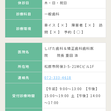
受付診療時間
休診日
木・日・祝日
14:00、土14:00～19:00迄、日
診療科目
診療科目
一般歯科
一般歯科
休診日
木・日・祝日
【午前】9:30～14:00迄
診療科目
一般歯科
車イス【 × 】 障害者【 × 】 訪
車イス【 × 】 障害者【 ◯ 】 訪
診療科目
一般歯科
診療環境
診療環境
休診日
祝日
車イス【 × 】 障害者【 × 】 訪
問【 ◯ 】 予約【 ◯ 】
問【 ◯ 】 予約【 ◯ 】
診療環境
問【 × 】 予約【 ◯ 】
車イス【 × 】 障害者【 ◯ 】 訪
一般歯科・小児歯科・矯正歯科・
診療環境
診療科目
問【 ◯ 】 予約【 ◯ 】
医院名
岩間歯科 院長 岩間 総一
柴田歯科医院 院長 柴田 勝久
口腔外科
医院名
しげた歯科＆矯正歯科歯科医
郎
公式ページへ
医院名
所在地
松原市天美西1-16-9
車イス【 ◯ 】 障害者【 ◯ 】 訪
医院名
院 院長 重田 浩
鶴谷歯科医院
診療環境
松原市上田3-8-22ザウバーベルク
問【 ◯ 】 予約【 ◯ 】
所在地
連絡先
072-334-3366
所在地
所在地
松原市阿保3-5-21MCビル1F
2F
松原市南新町1-12-29
【午前】9:30～12:30 【午後】
小渕歯科医院 院長 小渕 富美
連絡先
連絡先
連絡先
072-333-4618
072-333-2475
072-334-9924
医院名
受付診療時間
14:00～19:30 土【午後】14:00
子
【午前】9:00～13:00 【午後】
【午前】9:00～13:00 【午後】
【午前】9:00～12:00 【午後】
～17:00
受付診療時間
松原市高見の里4-2-19PAL･SHビ
受付診療時間
受付診療時間
15:00～19:00 土【午後】14:00
15:00～19:30 土【午後】17:00
13:00～18:00
所在地
休診日
木・日・祝日
ル2F
～17:00
迄
休診日
月・木・金・土・日・祝日
診療科目
一般歯科