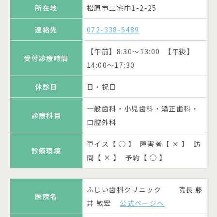
所在地
松原市三宅中1-2-25
車イス【 ◯ 】 障害者【 ◯ 】 訪
診療環境
連絡先
072-334-3400
問【 × 】 予約【 ◯ 】
連絡先
072-338-5489
【午前】9:00～12:00 【午後】
【午前】8:30～13:00 【午後】
受付診療時間
14:00～17:00 一般治療はリスク
医院名
西本歯科医院
受付診療時間
14:00～17:30
患者に限定
所在地
松原市上田5-11-1西本ビル2F
休診日
日・祝日
休診日
土午後・日・祝日
連絡先
072-334-2100
一般歯科・小児歯科・矯正歯科・
診療科目
一般歯科・口腔外科
診療科目
口腔外科
【午前】9:30～12:30 【午後】
受付診療時間
車イス【 ◯ 】 障害者【 × 】 訪
14:00～18:30
診療環境
車イス【 ◯ 】 障害者【 × 】 訪
問【 × 】 予約【 ◯ 】
診療環境
問【 × 】 予約【 ◯ 】
休診日
木・日・祝日
とも歯科クリニック 院長 久
診療科目
一般歯科
医院名
ふじい歯科クリニック 院長 藤
保 知一
公式ページへ
医院名
車イス【 × 】 障害者【 ◯ 】 訪
井 敏宏
公式ページへ
診療環境
松原市天美南3丁目15番57号 天美
問【 × 】 予約【 ◯ 】