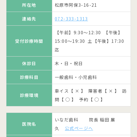
口腔外科
所在地
松原市阿保3-16-21
連絡先
072-333-8241
車イス【 ◯ 】 障害者【 ◯ 】 訪
連絡先
072-333-1313
診療環境
問【 ◯ 】 予約【 ◯ 】
【午前】9:00～13:00 【午後】
受付診療時間
【午前】9:30～12:30 【午後】
15:00～19:00
受付診療時間
15:00～19:30 土【午後】17:30
寺下歯科 院長 寺下 邦彦
公
木の午後△（祝日のある週のみ診
医院名
迄
休診日
式ページへ
療）・土・日・祝日
休診日
木・日・祝日
所在地
松原市岡7-191-2
診療科目
一般歯科・小児歯科
診療科目
一般歯科・小児歯科
連絡先
072-334-0811
車イス【 ◯ 】 障害者【 × 】 訪
診療環境
車イス【 × 】 障害者【 × 】 訪
問【 ◯ 】 予約【 ◯ 】
【午前】9:30～12:30 【午後】
診療環境
受付診療時間
問【 ◯ 】 予約【 ◯ 】
14:30～19:00 火・金夜診あり
松原徳洲会病院 歯科口腔外
休診日
木・日・祝日
医院名
いなだ歯科 院長 稲田 展
科
公式ページへ
医院名
久
公式ページへ
診療科目
一般歯科・小児歯科・口腔外科
所在地
松原市天美東7-13-26