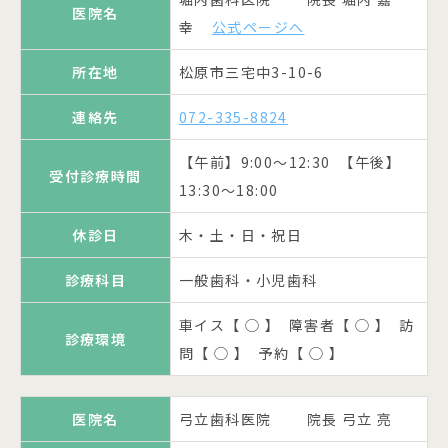
医院名
車イス【 × 】 障害者【 ◯ 】 訪
車イス【 ◯ 】 障害者【 × 】 訪
所在地
松原市天美南5-18-7
幸
公式ページへ
診療環境
診療環境
問【 ◯ 】 予約【 ◯ 】
問【 ◯ 】 予約【 ○ 】
連絡先
072-333-9792
所在地
松原市三宅中3-10-6
タニ歯科医院 院長 谷泰 一
医院名
【午前】9:00～13:00 【午後】
連絡先
072-335-8824
郎
公式ページへ
受付診療時間
15:00～20:00
【午前】9:00～12:30 【午後】
松原市上田3-1-13サンライズビル
受付診療時間
所在地
休診日
土・日・祝日
13:30～18:00
3F
診療科目
一般歯科・小児歯科
休診日
木・土・日・祝日
連絡先
072-330-8041
車イス【 ◯ 】 障害者【 ◯ 】 訪
診療科目
一般歯科・小児歯科
【午前】10:00～12:30 【午後】
診療環境
問【 ◯ 】 予約【 ◯ 】
受付診療時間
15:00～20:00 土【午後】17:00
車イス【 ◯ 】 障害者【 ◯ 】 訪
迄
診療環境
問【 ◯ 】 予約【 ◯ 】
たなか歯科クリニック 院長 田
休診日
木・日・祝日
医院名
中 麻紀
公式ページへ
医院名
弓立歯科医院 院長 弓立 亮
一般歯科・小児歯科・矯正歯科・
診療科目
所在地
松原市天美南2-197-5