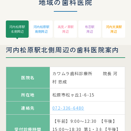
地域の歯科医院
河内松原駅
河内松原駅
高見ノ里駅
布忍駅
河内天美駅
北側周辺
南側周辺
周辺
周辺
周辺
河内松原駅北側周辺の歯科医院案内
医院名
医院名
医院名
医院名
カワムラ歯科診療所 院長 河
池田歯科
枝川歯科医院 院長 枝川 望
さつき歯科 院長 藤井 佐都樹
奥野歯科医院 院長 奥野 誠
医院名
村 忠成
所在地
所在地
松原市上田5-9-22
松原市田井2-2-2サンシティ松原
松原市東新町3-5-17-111松原ア
松原市天美南1-98-25
所在地
所在地
所在地
松原市松ヶ丘1-6-15
1F
ーバンコンフォート1F
連絡先
連絡先
072-331-7310
072-336-1823
連絡先
連絡先
連絡先
072-336-6480
072-336-7272
072-335-8241
【午前】09:30～13:00 【午後】
【午前】9:00～12:00 【午後】
受付診療時間
受付診療時間
【午前】9:00～12:30 【午後】
14:00～19:30
【午前】9:00～12:00 【午後】
【午前】9:00～12:00 【午後】
15:00～19:00
受付診療時間
受付診療時間
受付診療時間
15:00～18:30 第1・3土【午後】
15:00～18:00 水【午後】14:00
15:00～19:30 第2金曜15:00～