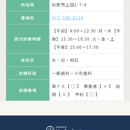
所在地
所在地
松原市上田1-7-6
ビル1F
連絡先
072-338-8114
いけおか歯科医院 院長 池
連絡先
072-338-2244
医院名
岡 岳
公式ページへ
【午前】9:00～12:30 月・木【午
【午前】9:00～13:00 【午後】
受付診療時間
受付診療時間
後】15:30～19:30 火・金・土
所在地
松原市上田5-11-34
15:00～20:00
【午後】15:00～17:30
連絡先
072-321-2010
休診日
水午後・土午後・日・祝日
休診日
水・日・祝日
【午前】8:30～12:00 【午後】
一般歯科・小児歯科・口腔外科・
診療科目
診療科目
一般歯科・小児歯科
受付診療時間
14:00～18:00 土【午前】12:00
予防歯科・審美歯科
迄
車イス【 ◯ 】 障害者【 × 】 訪
車イス【 ○ 】 障害者【 × 】 訪
診療環境
診療環境
問【 × 】 予約【 ◯ 】
休診日
日・祝日
問【 × 】 予約【 ○ 】
診療科目
一般歯科・小児歯科
かねだ歯科クリニック 院長 金
医院名
車イス【 ◯ 】 障害者【 × 】 訪
田 勝信
公式ページへ
診療環境
問【 ◯ 】 予約【 ◯ 】