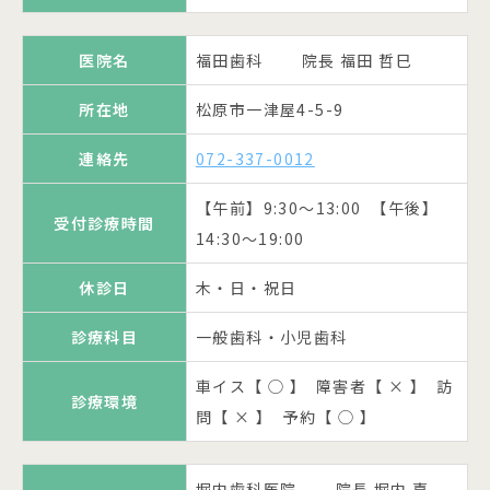
ページへ
車イス【 ◯ 】 障害者【 ◯ 】 訪
車イス【 × 】 障害者【 ◯ 】 訪
車イス【 】 障害者【 】 訪問
所在地
松原市天美南5-20-30
医院名
福田歯科 院長 福田 哲巳
診療環境
診療環境
診療環境
問【 ◯ 】 予約【 ◯ 】
問【 ◯ 】 予約【 × 】
【 】 予約【 】
連絡先
072-338-4618
所在地
松原市一津屋4-5-9
医院名
高田歯科医院
松谷歯科医院 院長 松谷 善
【午前】9:30～13:00 【午後】
連絡先
072-337-0012
医院名
受付診療時間
雄
公式ページへ
15:00～19:30
所在地
松原市上田3-3-11
【午前】9:30～13:00 【午後】
受付診療時間
所在地
松原市高見の里1-15-5
休診日
木土の午後・日・祝日
14:30～19:00
連絡先
072-332-1484
連絡先
072-334-6480
診療科目
一般歯科・小児歯科・矯正歯科
休診日
木・日・祝日
【午前】9:30～12:30 【午後】
受付診療時間
14:30～19:30 土【午前】9:30～
【午前】9:00～12:00 【午後】
車イス【 ◯ 】 障害者【 × 】 訪
診療科目
一般歯科・小児歯科
受付診療時間
診療環境
12:30
15:00～19:00 土午前のみ
問【 × 】 予約【 ◯ 】
車イス【 ◯ 】 障害者【 × 】 訪
診療環境
休診日
休診日
水・土午後・日・祝日
木・土午後・日・祝日
問【 × 】 予約【 ◯ 】
芝野歯科医院 院長 芝野 雅
医院名
診療科目
診療科目
一般歯科
一般歯科・小児歯科・矯正歯科
一
公式ページへ
堀内歯科医院 院長 堀内 嘉